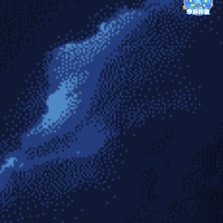
试突破对方防线。然而，由于
击机会，由前锋精准传球打入
递，不断向南通队施压，并最
射门都牵动着现场观众们紧绷
观众的一致认可。这场热身赛
充满期待。
好准备。这场比赛不仅检验了