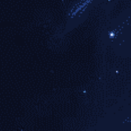
3、精彩激烈的
随着裁判的一声哨响，比赛
双方防守均相当严密，使得前
首粒进球，全场瞬间沸腾！
随后海港U21队迅速调整战
终在下半场成功实现扳平。
的神经，而每一次扑救也引
经过90分钟激烈角逐，最终
虽然没有决定胜负，却充分
4、未来展望与
经过本次热身赛后，无论是南