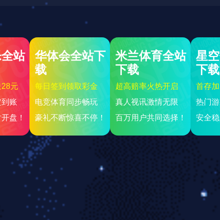
文
齐聚一堂，共同见证了一场精彩的热身赛。南通队在这场比赛中
各地的球迷们不畏酷暑，提前来到现场，为心爱的球队加油助威
观众们感受到了足球的魅力和团队精神。本文将从比赛背景、球
身赛的重要性及影响。
意义
，在近年来的发展中逐渐崭露头角，成为了当地球迷心目中的骄
外展示球队实力的一次重要机会。而海港U21队作为年轻有为
他们的实战能力。
，不仅可以提升当地足球文化氛围，更能够让更多的人关注到这
其积极向上的价值观也得到了广泛传播。无论是南通队还是海港
时也带动更多青少年参与到足球活动中来。