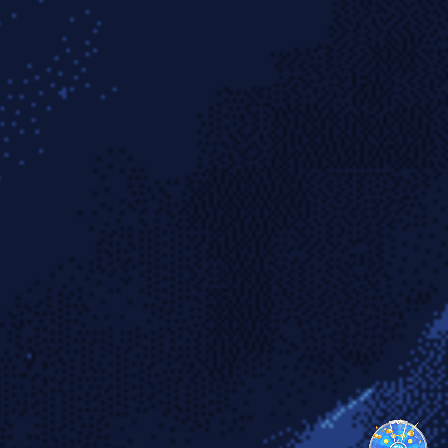
不仅提高了比赛的知名度，也
。这种现场氛围让人倍感振
场观众都情不自禁地欢呼，将
T恤，脸上画着应援图案，以
对赛事的看法和期待，加深了
距离地接触到自己的偶像。这
之余，还能参与到更加多元化