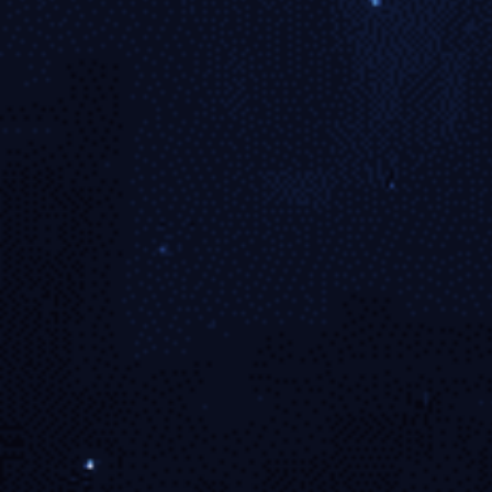
在篮球的世界里，超凡的表现总是能够
2026-05-13
杨希数据亮眼7次抢断9次对抗
在近期的篮球比赛中，杨希的表现引起
2026-06-04
弗罗因德谈裁判表现失常：情绪
在现代体育竞技中，裁判的表现常常成
2026-05-17
拜仁半场领先科隆凯恩梅开二度
在最近的一场德甲联赛中，拜仁慕尼黑
2026-07-07