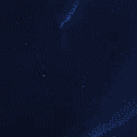
此外，此次比赛还吸引了媒
为两支球队提供了更大的曝
2、球迷支持与
当日数万名球迷齐聚南通体
奋，无论是在场边还是看台
气氛推向高潮。
为了能够亲临现场观看这场
示对球队全力支持。同时，
彼此间的友谊。
不仅如此，本次赛事还特别
些活动不仅丰富了赛事内容
的活动中。