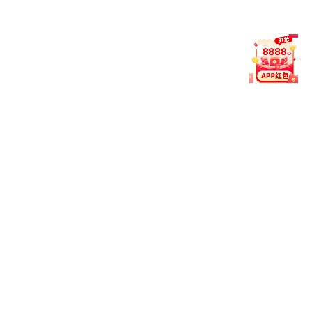
landscape of emotions surrounding the national
football team. While the lack of confidence in winning is
concerning, the strong support for Neymar highlights
an enduring hope among fans. These findings
emphasize the need for both players and management
to foster a positive environment that can reinvigorate
public trust.
A proactive approach involving strategy adjustments,
psychological support, and enhanced fan engagement
could pave the way towards rebuilding confidence in
the national team. In this critical moment, unity and
determination will play crucial roles in shaping Brazil's
path forward on the international stage.