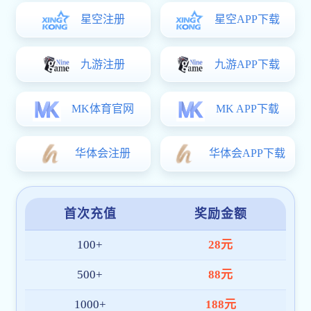
首页
体育资讯
正文
近日，巴西媒体发布的一项调查显示，国人对于国家足球队
夺冠的信心不足，而内马尔入选国家队的支持率却高达
47%。这一结果引发了广泛的讨论。文章将从四个方面对这
一话题进行详细阐述：首先，分析国人对夺冠信心不足的原
因；其次，探讨内马尔在国家队中的角色及其受欢迎程度；
第三，解读巴媒调查结果对球队士气和公众情绪的影响；最
后，讨论如何提升国人对球队夺冠的信心以及未来展望。通
过这些分析，我们可以更深入地理解这个现象及其潜在影
响。
1、国人夺冠信心不足的原因
近年来，巴西国家足球队在国际大赛中的表现并不理想，使
得许多球迷对球队的夺冠前景产生了怀疑。尽管历史上巴西