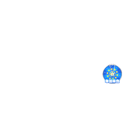
疑给球队管理层和教练组敲响了警钟。一方面，他们需要认
真分析当前形势，以便及时调整战术与阵容，以期更好地应
对即将到来的比赛。另一方面，也要加强与媒体及公众之间
的信息沟通，让外界了解他们正在做出的努力。
此外，对于广大球迷来说，这项调查结果同样具有重要意
义。当他们意识到有近一半的人支持内马尔时，这或许会激
发集体情绪，从而形成一种良性的互动氛围。团结一致、共
同支持自己喜欢的球队，是提升他们士气的重要途径之一。
总之，这份调查不仅反映了公众心理，也为未来赛事提供了
一定的数据参考，为各方制定策略提供了依据。接下来如何
应对此类情况，将是各方面需要共同思考的问题。
4、提升国人夺冠信心的方法
为了提升国人在即将到来的比赛中的夺冠信心，各方都应积