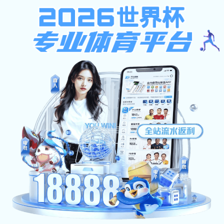
注册入口
爱游戏AYX官网平台
· 体育
观看更便捷
连接你的赛事视野，打造球迷专属的数字主场。
爱游戏
ayx官网平台网页版
提供多终端支持、高清视频、 实时比
分与赛事推荐，让你随时随地畅享体育内容。
网页端入口