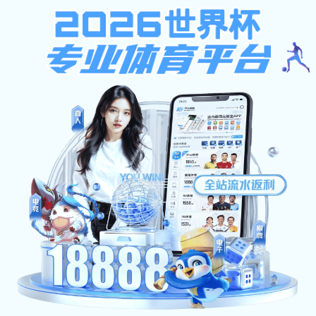
注册入口
极速响应