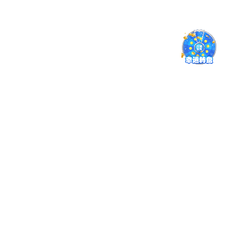
v6.3.0：
基于行为模式的推荐系统上线，结合爱游戏ayx官
网平台用户偏好提供个性推送。
v6.2.0：
新增“热投榜”，自动聚合平台高关注赛事，便于快
速浏览。
v5.9.2：
话题聚合功能加入，集中展示当日热议赛事与趋
势。
界面与交互
v6.3.0：
全局交互动效优化，页面滚动与模块切换更流
畅。
v6.1.3：
夜间模式字体与背景对比度调整，提升阅读舒适
度。
v6.0.0：
视觉风格全面焕新，支持浅色与暗色模式自动切
换。