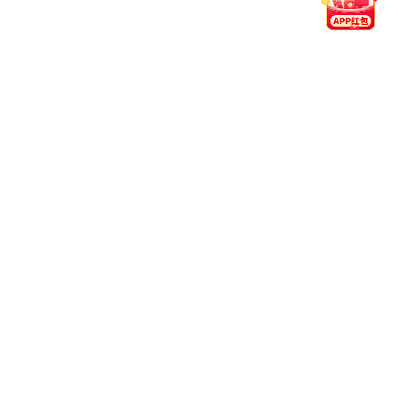
爱游戏ayx官网平台 在多个国际赛事科技平台评比中脱颖而
出，持续提升安全性与观赛体验。
亚洲体育服务平台大奖
2022 年度综合类数字体育平台荣誉奖项，肯定平台服务能
力。